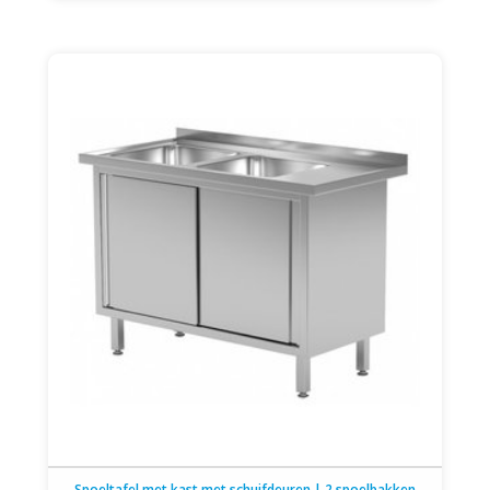
Spoeltafel met kast met schuifdeuren | 2 spoelbakken