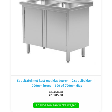
Spoeltafel met kast met klapdeuren | 2 spoelbakken |
1000mm breed | 600 of 700mm diep
€1.450,00
€1.305,00
Toevoegen aan winkelwagen