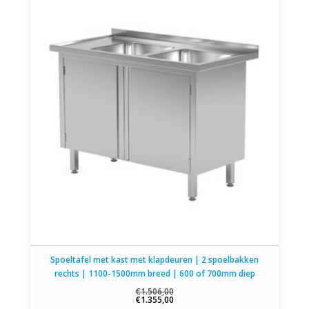
Spoeltafel met kast met klapdeuren | 2 spoelbakken
rechts | 1100-1500mm breed | 600 of 700mm diep
€1.506,00
€1.355,00