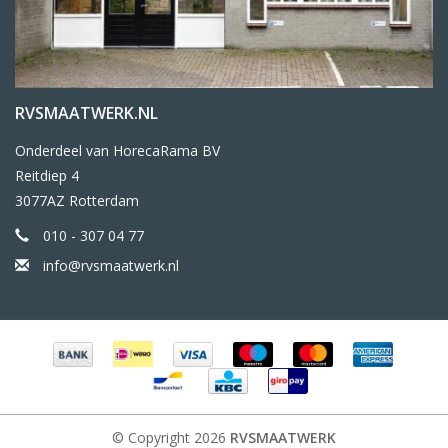
RVSMAATWERK.NL
Onderdeel van HorecaRama BV
Reitdiep 4
3077AZ Rotterdam
010 - 307 04 77
info@rvsmaatwerk.nl
© Copyright 2026
RVSMAATWERK