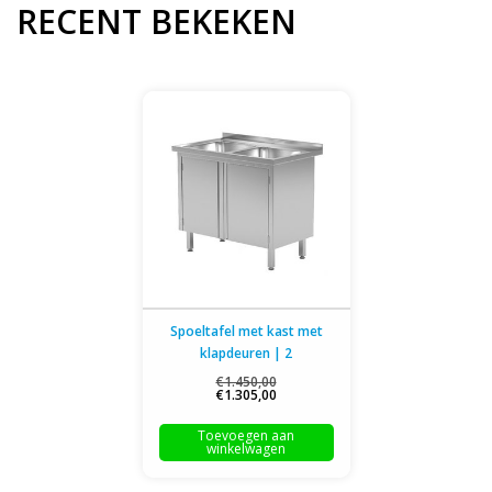
RECENT BEKEKEN
Spoeltafel met kast met
klapdeuren | 2
spoelbakken | 1000mm
€1.450,00
€1.305,00
breed | 600 of 700mm diep
Toevoegen aan
winkelwagen