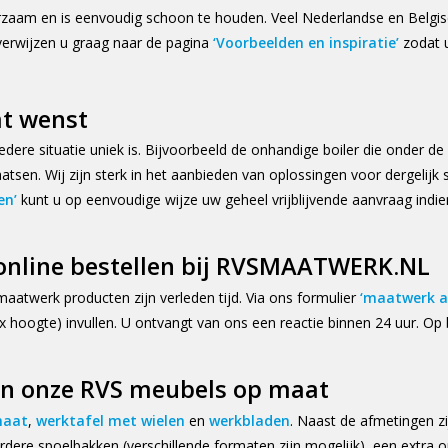
 duurzaam en is eenvoudig schoon te houden. Veel Nederlandse en Be
 verwijzen u graag naar de pagina
‘Voorbeelden en inspiratie’
zodat u
at wenst
ere situatie uniek is. Bijvoorbeeld de onhandige boiler die onder d
aatsen. Wij zijn sterk in het aanbieden van oplossingen voor dergelijk sit
en’
kunt u op eenvoudige wijze uw geheel vrijblijvende aanvraag indi
nline bestellen bij RVSMAATWERK.NL
aatwerk producten zijn verleden tijd. Via ons formulier
‘maatwerk a
 hoogte) invullen. U ontvangt van ons een reactie binnen 24 uur. Op 
an onze RVS meubels op maat
maat
,
werktafel met wielen
en
werkbladen
. Naast de afmetingen zi
dere spoelbakken (verschillende formaten zijn mogelijk), een extra o