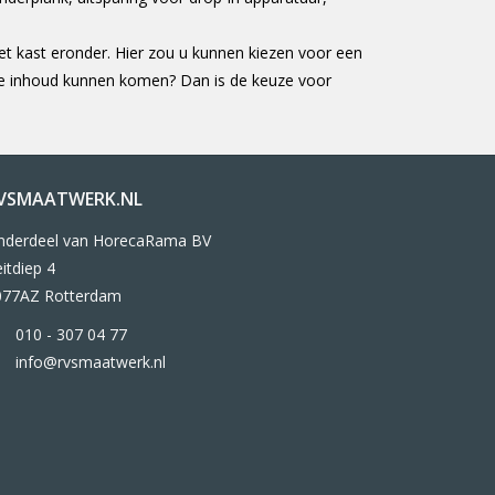
t kast eronder. Hier zou u kunnen kiezen voor een
j de inhoud kunnen komen? Dan is de keuze voor
VSMAATWERK.NL
nderdeel van HorecaRama BV
itdiep 4
077AZ Rotterdam
010 - 307 04 77
info@rvsmaatwerk.nl