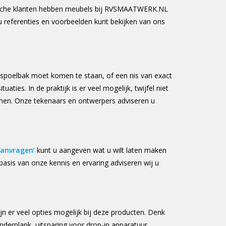
lgische klanten hebben meubels bij RVSMAATWERK.NL
 referenties en voorbeelden kunt bekijken van ons
e spoelbak moet komen te staan, of een nis van exact
uaties. In de praktijk is er veel mogelijk, twijfel niet
enen. Onze tekenaars en ontwerpers adviseren u
anvragen’
kunt u aangeven wat u wilt laten maken
basis van onze kennis en ervaring adviseren wij u
jn er veel opties mogelijk bij deze producten. Denk
nderplank, uitsparing voor drop-in apparatuur,