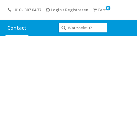
0
010 - 307 04 77
Login / Registreren
Cart
Contact