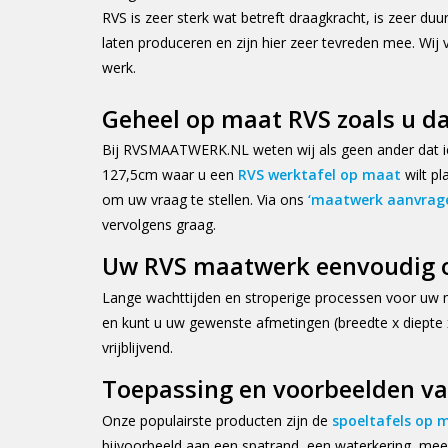
RVS is zeer sterk wat betreft draagkracht, is zeer
laten produceren en zijn hier zeer tevreden mee. Wij
werk.
Geheel op maat RVS zoals u d
Bij RVSMAATWERK.NL weten wij als geen ander dat ied
127,5cm waar u een
RVS werktafel op maat
wilt pl
om uw vraag te stellen. Via ons
‘maatwerk aanvrag
vervolgens graag.
Uw RVS maatwerk eenvoudig o
Lange wachttijden en stroperige processen voor uw m
en kunt u uw gewenste afmetingen (breedte x diepte x
vrijblijvend.
Toepassing en voorbeelden v
Onze populairste producten zijn de
spoeltafels op 
bijvoorbeeld aan een spatrand, een waterkering, meer