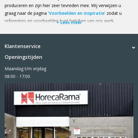
produceren en zijn hier zeer tevreden mee. Wij verwijzen u
graag naar de pagina
‘Voorbeelden en inspiratie’
zodat u
referenties en voorbeelden kunt bekijken van ons werk.
+ Lees meer
Klantenservice
Openingstijden
Maandag t/m vrijdag
08:00 - 17:00