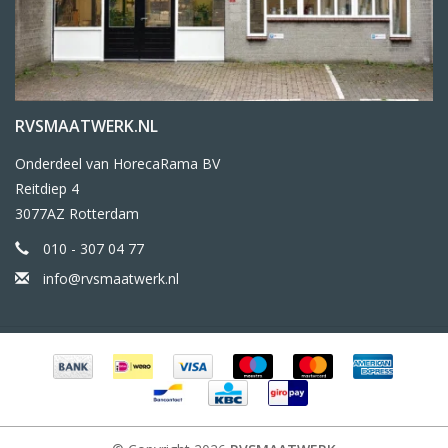
RVSMAATWERK.NL
Onderdeel van HorecaRama BV
Reitdiep 4
3077AZ Rotterdam
010 - 307 04 77
info@rvsmaatwerk.nl