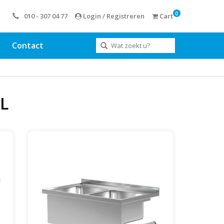
0
010 - 307 04 77
Login / Registreren
Cart
Contact
L
 2
Wandmodel spoeltafel met 2 bakken |
 |
1000mm breed | 600 of 700mm diep