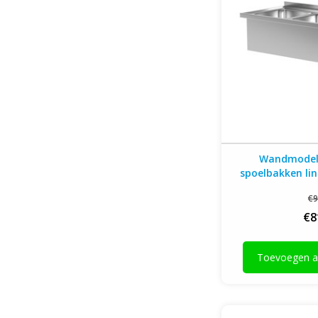
Wandmodel 
spoelbakken li
breed | 600
€9
€8
Toevoegen a
Spoeltafel met 2 k
onderplank | 800-