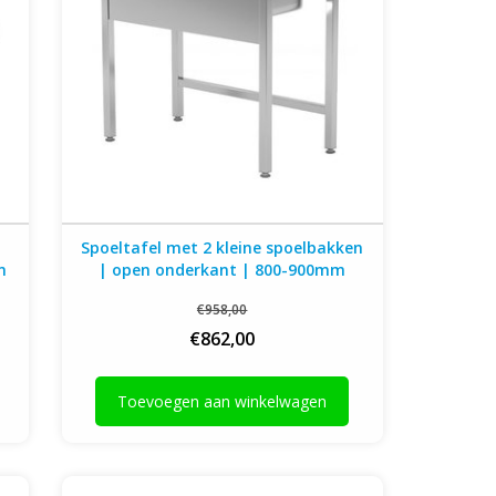
Spoeltafel met 2 kleine spoelbakken
m
| open onderkant | 800-900mm
breed | 600 of 700mm diep
€958,00
€862,00
Toevoegen aan winkelwagen
n
Spoeltafel met 2 grote spoelbakken | met
mm
onderplank | 1000mm breed | 600 of 700mm