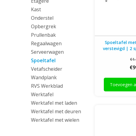
Etagere
Kast
Onderstel
Opbergrek
Prullenbak
Spoeltafel me
Regaalwagen
verstevigd | 2 
Serveerwagen
1400-1900mm br
€1.
Spoeltafel
€9
Vetafscheider
Wandplank
Toevoegen a
RVS Werkblad
Werktafel
Wandmodel spoeltafel
Werktafel met laden
1100-1600mm breed
Werktafel met deuren
Werktafel met wielen