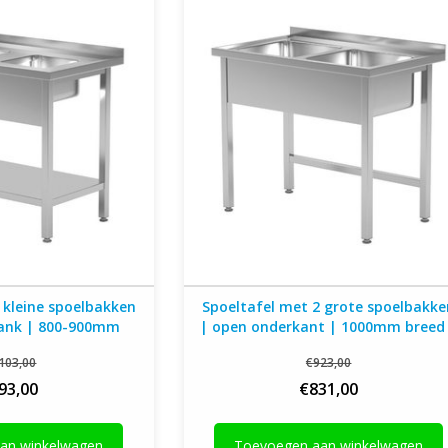
mm diep
diep
 kleine spoelbakken
Spoeltafel met 2 grote spoelbakk
lank | 800-900mm
| open onderkant | 1000mm breed
 of 700mm diep
600 of 700mm diep
103,00
€923,00
93,00
€831,00
an winkelwagen
Toevoegen aan winkelwagen