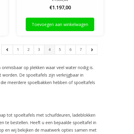
€1.197,00
Toevoegen aan winkelwagen
1
2
3
4
5
6
7
jn onmisbaar op plekken waar veel water nodig is.
worden. De spoeltafels zijn verkrijgbaar in
els die meerdere spoelbakken hebben of spoeltafels
hap tot spoeltafels met schuifdeuren, ladeblokken
en te bestellen. Heeft u een bepaalde spoeltafel in
op en wij bekijken de maatwerk opties samen met