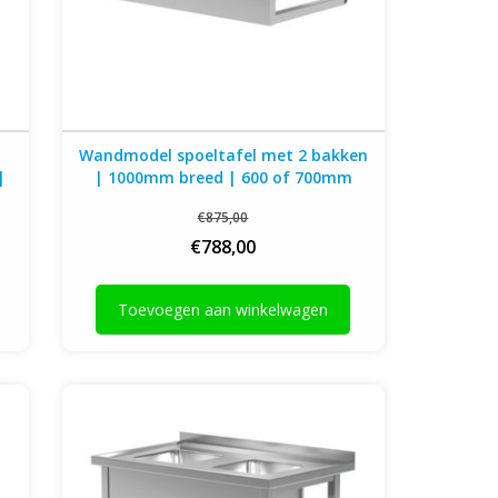
Wandmodel spoeltafel met 2 bakken
|
| 1000mm breed | 600 of 700mm
mm
diep
€875,00
€788,00
Toevoegen aan winkelwagen
Spoeltafel met 2 kleine spoelbakken | open
hts
onderkant | 800-900mm breed | 600 of
ep
700mm diep