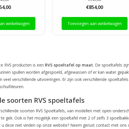
54,00
€854,00
an winkelwagen
Toevoegen aan winkelwagen
te RVS producten is een
RVS spoeltafel op maat
. De spoeltafels zi
unnen spullen worden afgespoeld, afgewassen of er kan water gepakt 
n veel verschillende uitvoeringen. Er zijn ook verschillende spoeltaf
schuifdeuren.
de soorten RVS spoeltafels
verschillende soorten RVS Spoeltafels, van modellen met open ondersc
s te gek. Ook is het mogelijk een spoeltafel met 2 of zelfs 3 spoelbakk
 u deze niet vinden op onze website? Neem gerust contact met ons 