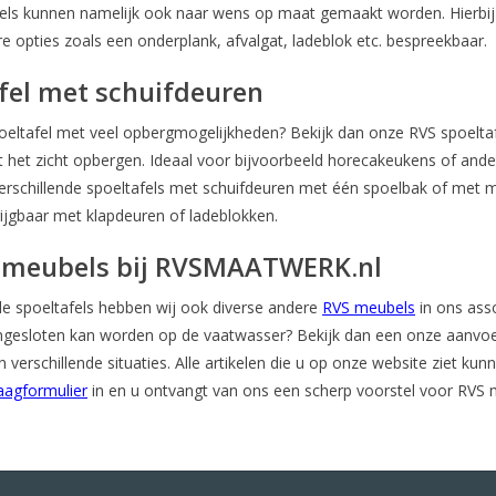
fels kunnen namelijk ook naar wens op maat gemaakt worden. Hierbi
re opties zoals een onderplank, afvalgat, ladeblok etc. bespreekbaar.
fel met schuifdeuren
eltafel met veel opbergmogelijkheden? Bekijk dan onze RVS spoeltaf
uit het zicht opbergen. Ideaal voor bijvoorbeeld horecakeukens of an
verschillende spoeltafels met schuifdeuren met één spoelbak of met 
rijgbaar met klapdeuren of ladeblokken.
 meubels bij RVSMAATWERK.nl
de spoeltafels hebben wij ook diverse andere
RVS meubels
in ons ass
ngesloten kan worden op de vaatwasser? Bekijk dan een onze aanvoer
n verschillende situaties. Alle artikelen die u op onze website ziet k
aagformulier
in en u ontvangt van ons een scherp voorstel voor RVS