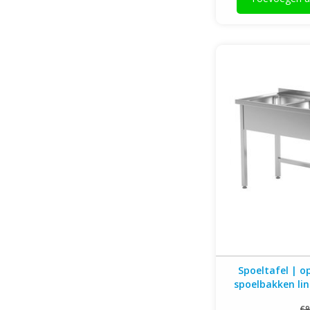
Spoeltafel | open on
links | 1100-1900m
Spoeltafel | o
spoelbakken li
breed | 600
€9