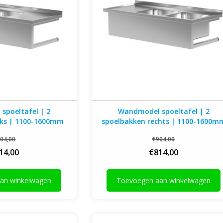
spoeltafel | 2
Wandmodel spoeltafel | 2
nks | 1100-1600mm
spoelbakken rechts | 1100-1600m
 of 700mm diep
breed | 600 of 700mm diep
04,00
€904,00
14,00
€814,00
an winkelwagen
Toevoegen aan winkelwagen
leine spoelbakken | met
Spoeltafel met 2 grote spoelbakken | ope
900mm breed | 600 of
onderkant | 1000mm breed | 600 of 700