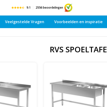
9.1
2556
beoordelingen
Veelgestelde Vragen
Voorbeelden en inspiratie
RVS SPOELTAFE
onderkant verstevigd | 2
Spoeltafel met open onderkant verstevigd |
1400-1900mm breed | 600
spoelbakken rechts | 1400-1900mm breed
0mm diep
600 of 700mm diep