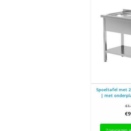
700
Spoeltafel met 2
| met onderp
breed | 600
€1.
€9
Toevoegen a