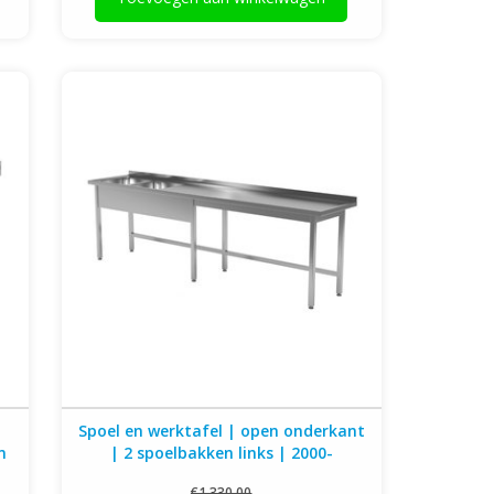
en
Spoel en werktafel | open onderkant | 2
mm
spoelbakken links | 2000-2800mm breed | 600
of 700mm diep
Spoel en werktafel | open onderkant
m
| 2 spoelbakken links | 2000-
2800mm breed | 600 of 700mm diep
€1.330,00