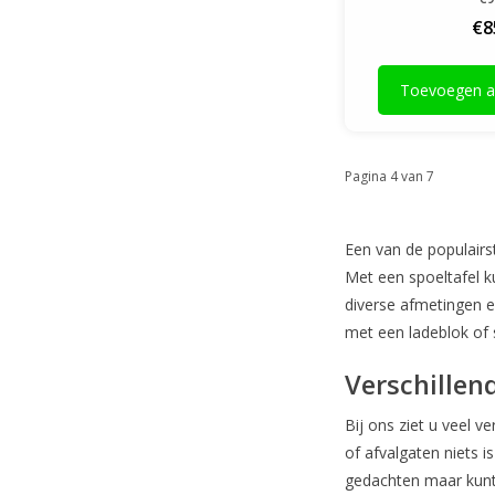
€8
Toevoegen a
Pagina 4 van 7
Een van de populairs
Met een spoeltafel k
diverse afmetingen e
met een ladeblok of 
Verschillen
Bij ons ziet u veel 
of afvalgaten niets i
gedachten maar kunt