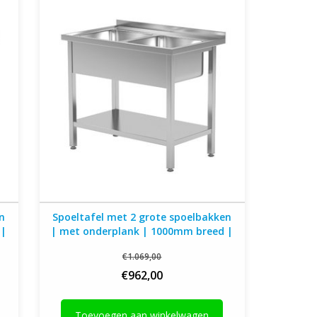
diep
en
Spoeltafel met 2 grote spoelbakken
 |
| met onderplank | 1000mm breed |
600 of 700mm diep
€1.069,00
€962,00
Toevoegen aan winkelwagen