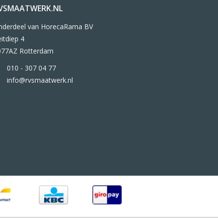
VSMAATWERK.NL
nderdeel van HorecaRama BV
itdiep 4
077AZ Rotterdam
010 - 307 04 77
info@rvsmaatwerk.nl