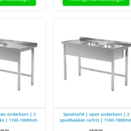
derkant | 2 spoelbakken
Spoeltafel | open onderkant | 2 spoelbakk
m breed | 600 of 700mm
rechts | 1100-1900mm breed | 600 of 700
diep
diep
pen onderkant | 2
Spoeltafel | open onderkant | 2
nks | 1100-1900mm
spoelbakken rechts | 1100-1900m
 of 700mm diep
breed | 600 of 700mm diep
49,00
€949,00