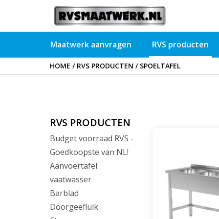
Maatwerk aanvragen
RVS producten
HOME
/
RVS PRODUCTEN
/
SPOELTAFEL
Spoeltafel met open 
RVS PRODUCTEN
spoelbakken links | 
Budget voorraad RVS -
of 70
Goedkoopste van NL!
Aanvoertafel
vaatwasser
Barblad
Doorgeefluik