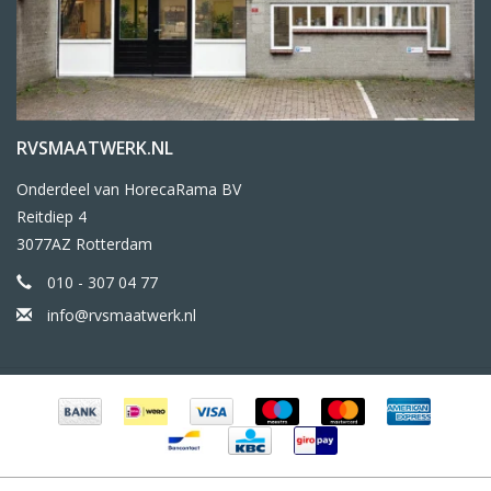
RVSMAATWERK.NL
Onderdeel van HorecaRama BV
Reitdiep 4
3077AZ Rotterdam
010 - 307 04 77
info@rvsmaatwerk.nl