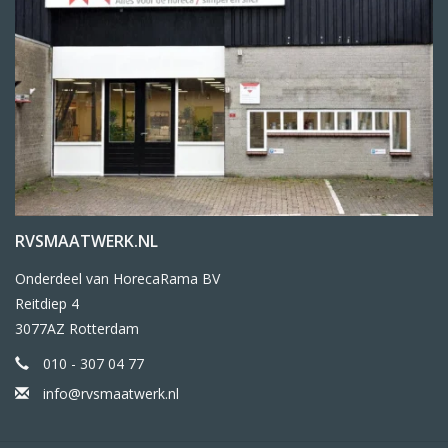
RVSMAATWERK.NL
Onderdeel van HorecaRama BV
Reitdiep 4
3077AZ Rotterdam
010 - 307 04 77
info@rvsmaatwerk.nl