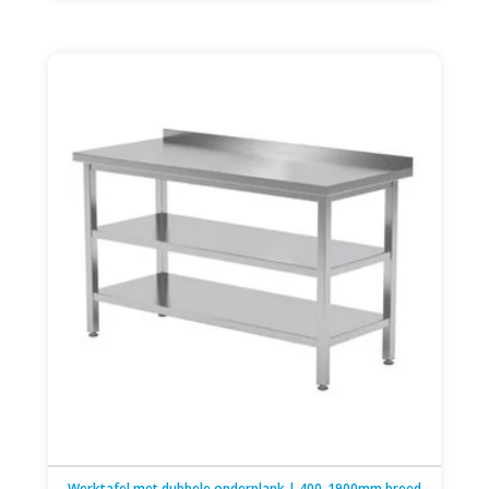
Werktafel met dubbele onderplank | 400-1900mm breed