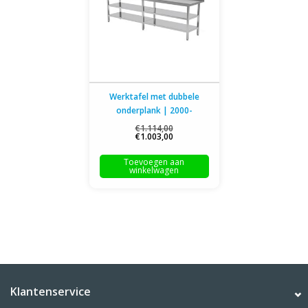
Werktafel met dubbele
onderplank | 2000-
2800mm breed | 600 of
€1.114,00
€1.003,00
700mm diep
Toevoegen aan
winkelwagen
Klantenservice