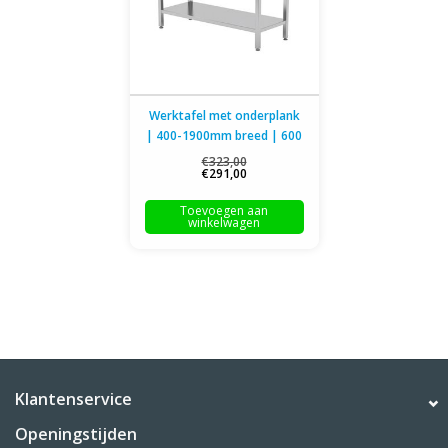
Werktafel met onderplank
| 400-1900mm breed | 600
of 700mm diep
€323,00
€291,00
Toevoegen aan
winkelwagen
Klantenservice
Openingstijden