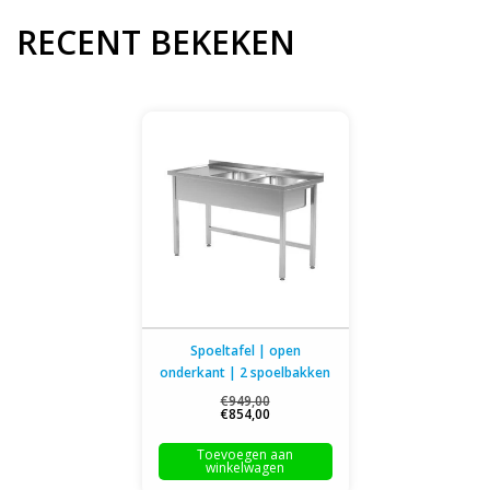
RECENT BEKEKEN
Spoeltafel | open
onderkant | 2 spoelbakken
rechts | 1100-1900mm
€949,00
€854,00
breed | 600 of 700mm diep
Toevoegen aan
winkelwagen