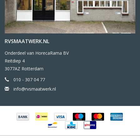
RVSMAATWERK.NL
Onderdeel van HorecaRama BV
Reitdiep 4
3077AZ Rotterdam
010 - 307 04 77
info@rvsmaatwerk.nl