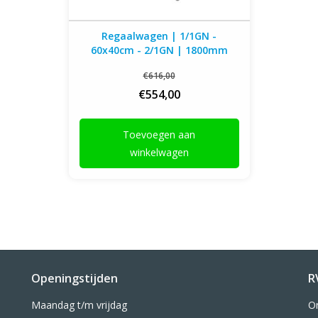
Regaalwagen | 1/1GN -
60x40cm - 2/1GN | 1800mm
hoog
€616,00
€554,00
Toevoegen aan
winkelwagen
Openingstijden
R
Maandag t/m vrijdag
O