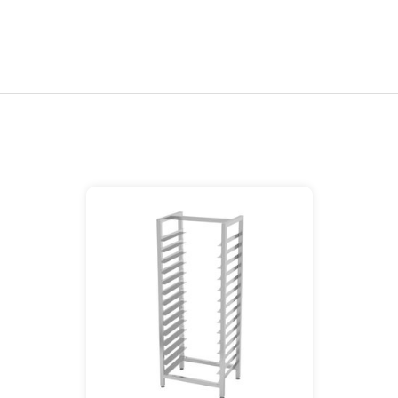
Regaalwagen | 1/1GN - 60x40cm - 2/1GN
| 1800mm hoog