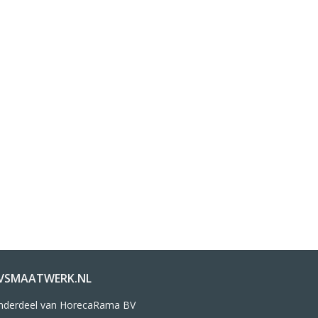
VSMAATWERK.NL
nderdeel van HorecaRama BV