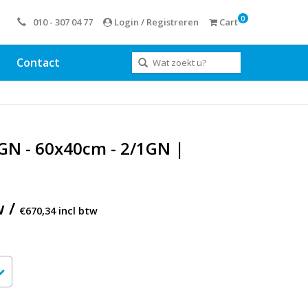
0
010 - 307 04 77
Login / Registreren
Cart
Contact
GN - 60x40cm - 2/1GN |
w /
€670,34 incl btw