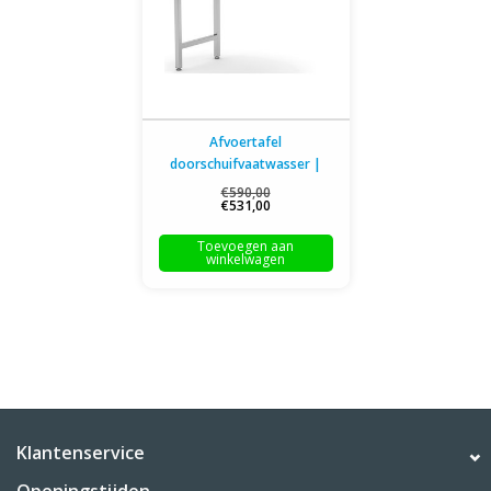
Afvoertafel
doorschuifvaatwasser |
inhaak model | links van
€590,00
€531,00
vaatwasser | 600-1400mm
breed | 700 of 760mm diep
Toevoegen aan
winkelwagen
Klantenservice