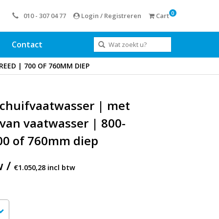
0
010 - 307 04 77
Login / Registreren
Cart
Contact
EED | 700 OF 760MM DIEP
schuifvaatwasser | met
 van vaatwasser | 800-
00 of 760mm diep
w /
€1.050,28 incl btw