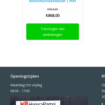
doorschuifvaatwasser | met
onderplank | links van
€964,00
vaatwasser | 800-1400mm
breed | 700 of 760mm diep
€868,00
Toevoegen aan
winkelwagen
Openingstijden
R
Maandag t/m vrijdag
O
08:00 - 17:00
Re
3