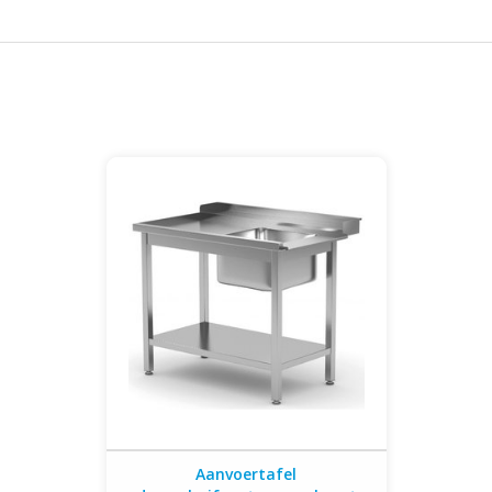
Aanvoertafel doorschuifvaatwasser |
met onderplank | links van vaatwasser |
800-1400mm breed | 700 of 760mm
diep
Aanvoertafel