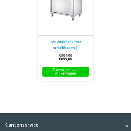
RVS Werkbank met
schuifdeuren |
160x70x(H)85cm
€804,00
€699,00
Toevoegen aan
winkelwagen
Klantenservice