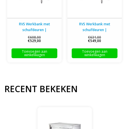
RVS Werkbank met
RVS Werkbank met
schuifdeuren |
schuifdeuren |
100x70x(H)85cm
120x70x(H)85cm
€608,00
€631,00
€529,00
€549,00
Toevoegen aan
Toevoegen aan
winkelwagen
winkelwagen
RECENT BEKEKEN