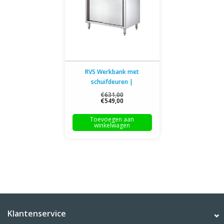
RVS Werkbank met
schuifdeuren |
120x70x(H)85cm
€631,00
€549,00
Toevoegen aan
winkelwagen
Klantenservice