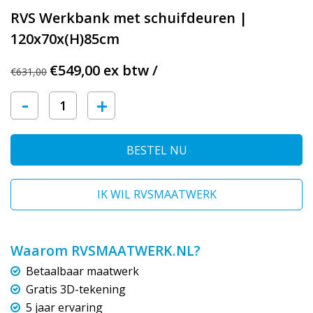
RVS Werkbank met schuifdeuren |
120x70x(H)85cm
€549,00 ex btw /
€631,00
-
+
BESTEL NU
IK WIL RVSMAATWERK
Waarom RVSMAATWERK.NL?
Betaalbaar maatwerk
Gratis 3D-tekening
5 jaar ervaring