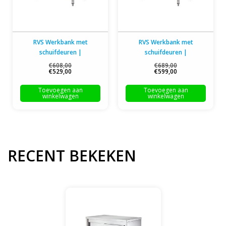
RVS Werkbank met
RVS Werkbank met
schuifdeuren |
schuifdeuren |
100x70x(H)85cm
140x70x(H)85cm
€608,00
€689,00
€529,00
€599,00
Toevoegen aan
Toevoegen aan
winkelwagen
winkelwagen
RECENT BEKEKEN