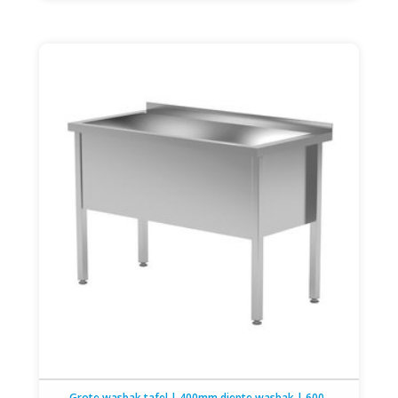
Grote wasbak tafel | 400mm diepte wasbak | 600-