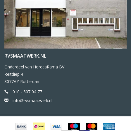
RVSMAATWERK.NL
Onderdeel van HorecaRama BV
Reitdiep 4
3077AZ Rotterdam
010 - 307 04 77
info@rvsmaatwerk.nl