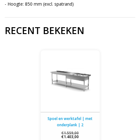
- Hoogte: 850 mm (excl. spatrand)
RECENT BEKEKEN
Spoel en werktafel | met
onderplank | 2
spoelbakken rechts | 2000-
€1.559,00
€1.403,00
2800mm breed | 600 of