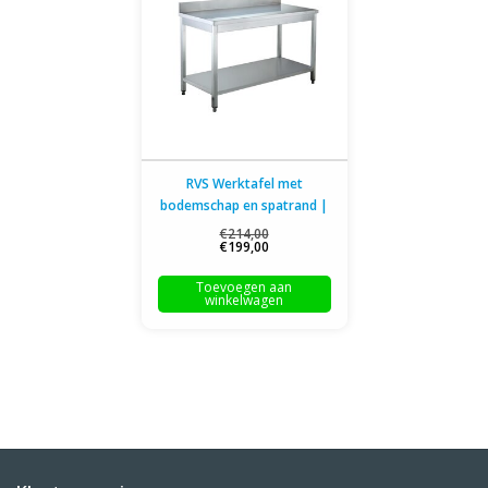
RVS Werktafel met
bodemschap en spatrand |
Flat-pack |
€214,00
€199,00
120x70x(H)85cm
Toevoegen aan
winkelwagen