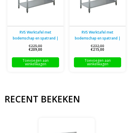
RVS Werktafel met
RVS Werktafel met
bodemschap en spatrand |
bodemschap en spatrand |
Flat-pack |
Flat-pack |
€225,00
€232,00
€209,00
€215,00
140x70x(H)85cm
150x70x(H)85cm
Toevoegen aan
Toevoegen aan
winkelwagen
winkelwagen
RECENT BEKEKEN