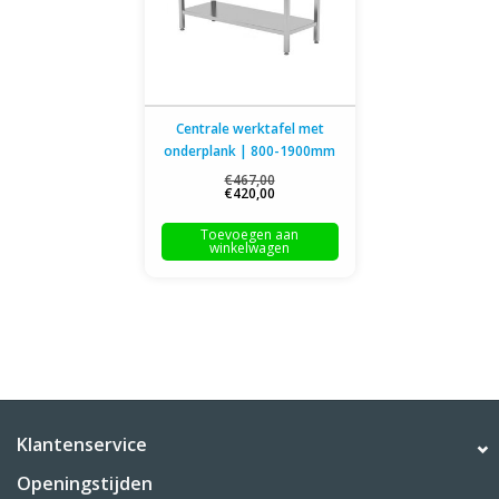
Centrale werktafel met
onderplank | 800-1900mm
breed | 700 of 800mm diep
€467,00
€420,00
Toevoegen aan
winkelwagen
Klantenservice
Openingstijden