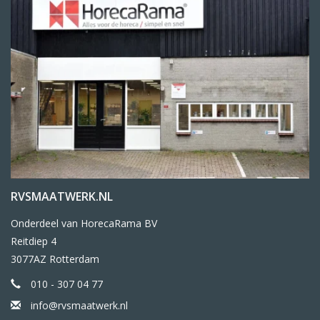
RVSMAATWERK.NL
Onderdeel van HorecaRama BV
Reitdiep 4
3077AZ Rotterdam
010 - 307 04 77
info@rvsmaatwerk.nl