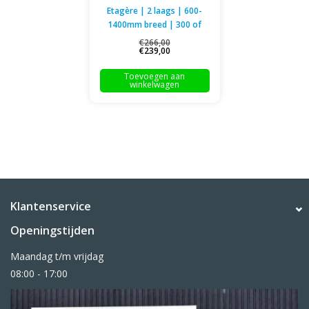
Etagère | 2 laags | 600-
1400mm breed | 300 of
400mm diep
€266,00
€239,00
Toevoegen aan
winkelwagen
Klantenservice
Openingstijden
Maandag t/m vrijdag
08:00 - 17:00