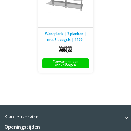
Wandplank | 3 planken |
met 3 beugels | 1600-
2000mm breed | 300 of
€621,00
€559,00
400mm diep
Toevoegen aan
winkelwagen
Klantenservice
Openingstijden