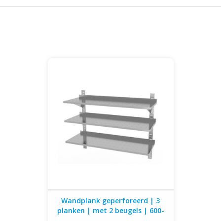
Wandplank geperforeerd | 3 planken |
met 2 beugels | 600-1500mm breed |
300 of 400mm diep
Wandplank geperforeerd | 3
planken | met 2 beugels | 600-
1500mm breed | 300 of 400mm