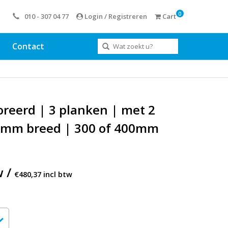
0
010 - 307 04 77
Login / Registreren
Cart
Contact
reerd | 3 planken | met 2
0mm breed | 300 of 400mm
w /
€480,37 incl btw