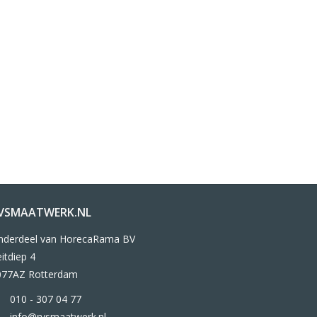
VSMAATWERK.NL
nderdeel van HorecaRama BV
itdiep 4
077AZ Rotterdam
010 - 307 04 77
info@rvsmaatwerk.nl