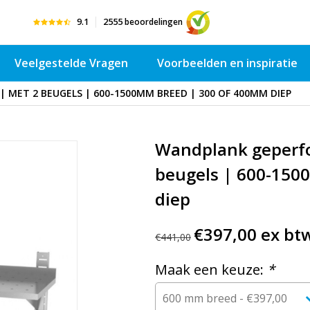
9.1
2555
beoordelingen
Veelgestelde Vragen
Voorbeelden en inspiratie
 MET 2 BEUGELS | 600-1500MM BREED | 300 OF 400MM DIEP
Wandplank geperfo
beugels | 600-150
diep
€397,00 ex bt
€441,00
Maak een keuze:
*