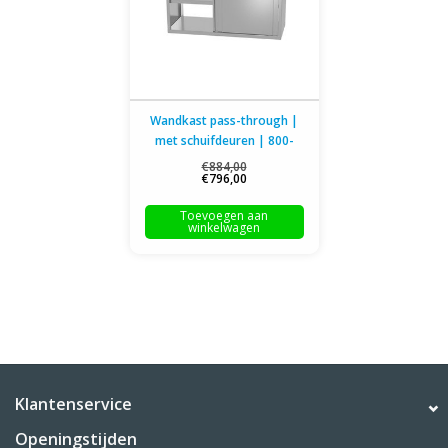
Wandkast pass-through |
met schuifdeuren | 800-
1600mm breed | 300 of
€884,00
€796,00
400mm diep | 600mm
hoog
Toevoegen aan
winkelwagen
Klantenservice
Openingstijden