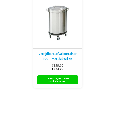
Verrijdbare afvalcontainer
RVS | met deksel en
handgrepen | 60L
€359,00
€323,00
Toevoegen aan
winkelwagen