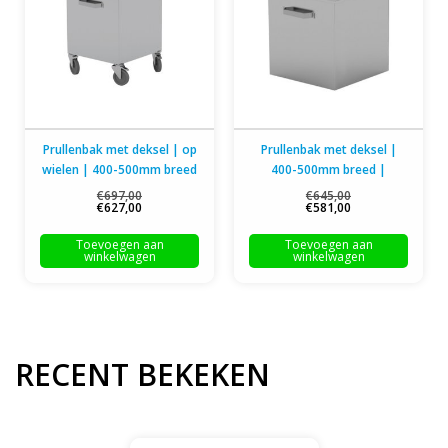
Prullenbak met deksel | op
Prullenbak met deksel |
wielen | 400-500mm breed
400-500mm breed |
| 500mm diep
500mm diep
€697,00
€645,00
€627,00
€581,00
Toevoegen aan
Toevoegen aan
winkelwagen
winkelwagen
RECENT BEKEKEN