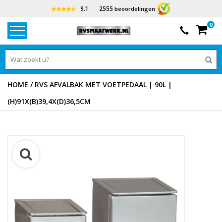
9.1
2555
beoordelingen
0
HOME
/
RVS AFVALBAK MET VOETPEDAAL | 90L |
(H)91X(B)39,4X(D)36,5CM