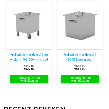
Prullenbak met deksel | op
Prullenbak met deksel |
wielen | 400-500mm breed
400-500mm breed |
| 500mm diep
500mm diep
€697,00
€645,00
€627,00
€581,00
Toevoegen aan
Toevoegen aan
winkelwagen
winkelwagen