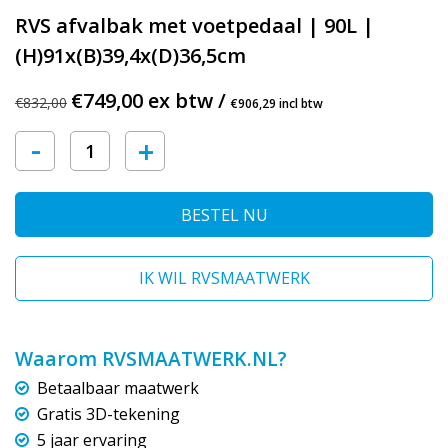
RVS afvalbak met voetpedaal | 90L |
(H)91x(B)39,4x(D)36,5cm
€749,00 ex btw /
€832,00
€906,29 incl btw
-
+
BESTEL NU
IK WIL RVSMAATWERK
Waarom RVSMAATWERK.NL?
Betaalbaar maatwerk
Gratis 3D-tekening
5 jaar ervaring