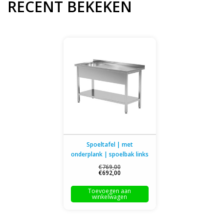
RECENT BEKEKEN
Spoeltafel | met
onderplank | spoelbak links
| 800-1900mm breed | 600
€769,00
€692,00
of 700mm diep
Toevoegen aan
winkelwagen