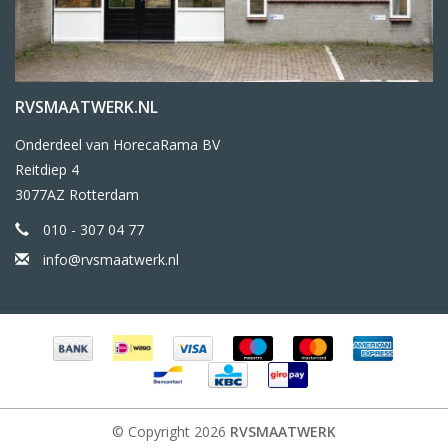
RVSMAATWERK.NL
Onderdeel van HorecaRama BV
Reitdiep 4
3077AZ Rotterdam
010 - 307 04 77
info@rvsmaatwerk.nl
© Copyright 2026
RVSMAATWERK