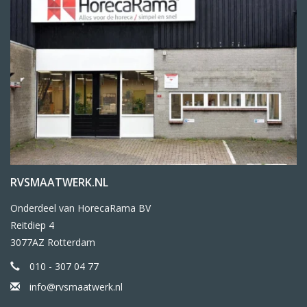
RVSMAATWERK.NL
Onderdeel van HorecaRama BV
Reitdiep 4
3077AZ Rotterdam
010 - 307 04 77
info@rvsmaatwerk.nl