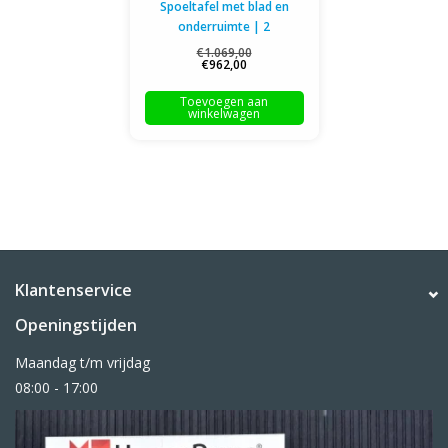
Spoeltafel met blad en
onderruimte | 2
spoelbakken rechts | 1600-
€1.069,00
€962,00
2400mm breed | 600 of
700mm diep
Toevoegen aan
winkelwagen
Klantenservice
Openingstijden
Maandag t/m vrijdag
08:00 - 17:00