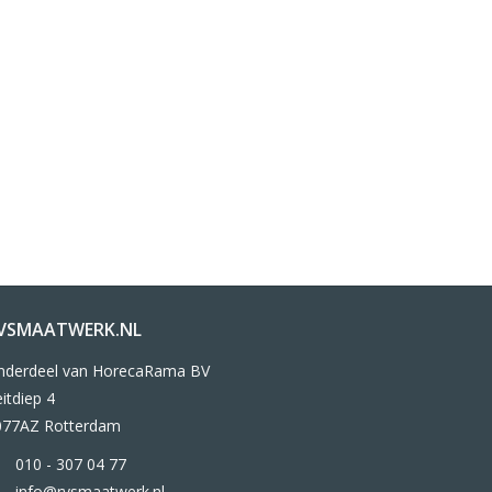
VSMAATWERK.NL
nderdeel van HorecaRama BV
itdiep 4
077AZ Rotterdam
010 - 307 04 77
info@rvsmaatwerk.nl