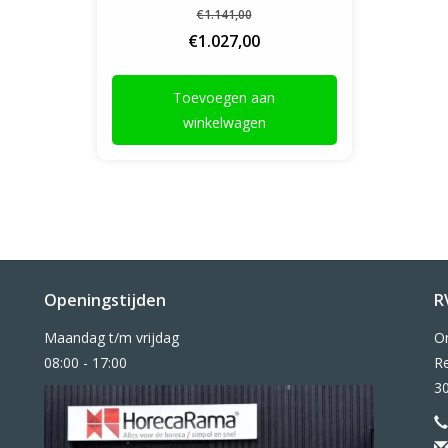
€1.141,00
€1.027,00
Toevoegen aan
winkelwagen
Openingstijden
R
Maandag t/m vrijdag
O
08:00 - 17:00
Re
3