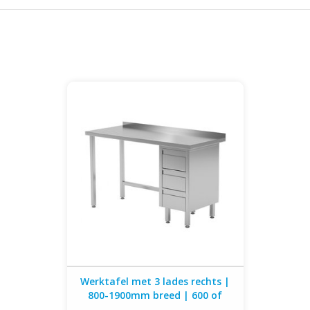
Werktafel met 3 lades rechts | 800-
1900mm breed | 600 of 700mm diep
Werktafel met 3 lades rechts |
800-1900mm breed | 600 of
700mm diep