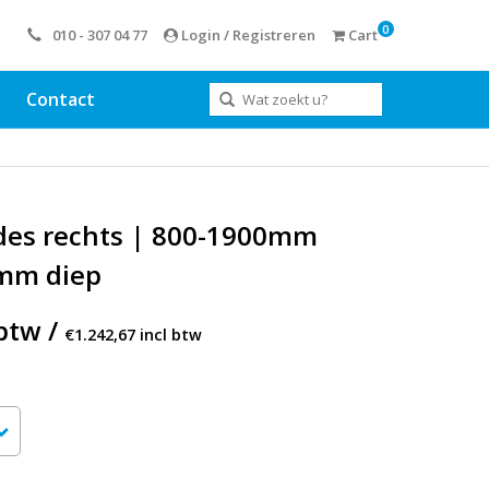
0
010 - 307 04 77
Login / Registreren
Cart
Contact
ades rechts | 800-1900mm
0mm diep
btw /
€1.242,67 incl btw