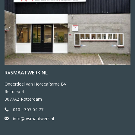
RVSMAATWERK.NL
Onderdeel van HorecaRama BV
Reitdiep 4
3077AZ Rotterdam
010 - 307 04 77
info@rvsmaatwerk.nl