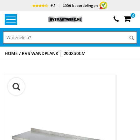
9.1
2556
beoordelingen
0
HOME
/
RVS WANDPLANK | 200X30CM