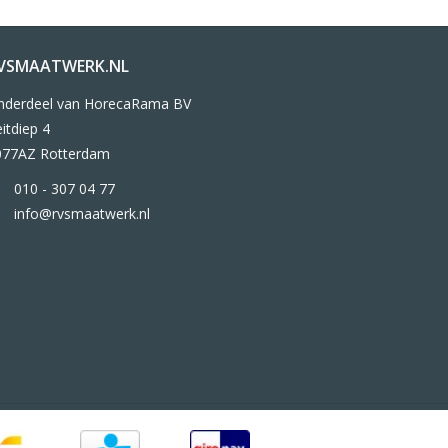
VSMAATWERK.NL
nderdeel van HorecaRama BV
itdiep 4
077AZ Rotterdam
010 - 307 04 77
info@rvsmaatwerk.nl