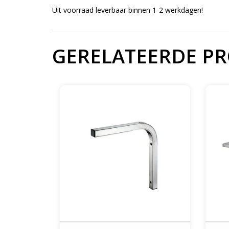
Uit voorraad leverbaar binnen 1-2 werkdagen!
GERELATEERDE P
Wandplank L-console 400 ophangbeugel