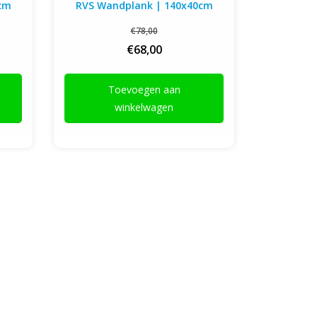
cm
RVS Wandplank | 140x40cm
RVS Wa
€78,00
€68,00
Toevoegen aan
T
winkelwagen