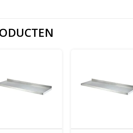
RODUCTEN
RVS Wandplank | 100x40cm
RVS Wandplank | 120x40cm