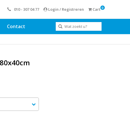
0
010 - 307 04 77
Login / Registreren
Cart
Contact
180x40cm