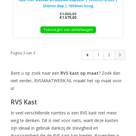
500mm diep | 1800mm hoog
€1.866,00
€1.679,00
Toevoegen aan winkelwagen
Pagina 3 van 3
1
2
3
Bent u op zoek naar een
RVS kast op maat
? Zoek dan
niet verder, RVSMAATWERK.NL maakt het op maat voor
u!
RVS Kast
In veel verschillende ruimtes is een RVS kast niet meer
weg te denken. Dit is niet voor niets, want deze kasten
zijn ideaal in gebruik dankzij de stevigheid en
duurzaamheid die de RVS kast kan bieden. Bovendien is