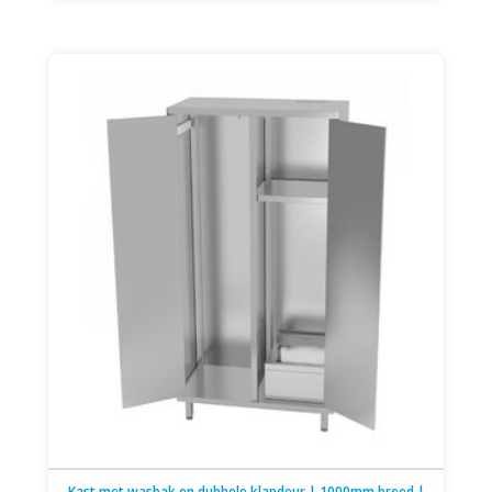
Kast met wasbak en dubbele klapdeur | 1000mm breed |