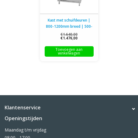
Kast met schuifdeuren |
800-1200mm breed | 500-
700mm diep | 2000mm
€1.640,00
€1.476,00
hoog
Toevoegen aan
winkelwagen
Klantenservice
Openingstijden
Maandag t/m vrijdag
08:00 - 17:00