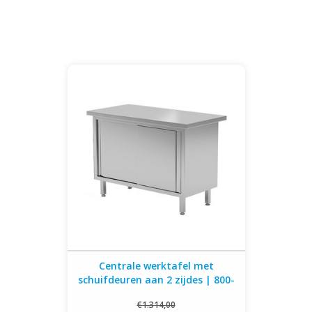
Centrale werktafel met schuifdeuren aan
2 zijdes | 800-1900mm breed | 600 of
700mm diep
Centrale werktafel met
schuifdeuren aan 2 zijdes | 800-
1900mm breed | 600 of 700mm
€1.314,00
diep