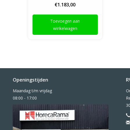
€1.183,00
Toevoegen aan
winkelwagen
Openingstijden
R
Maandag t/m vrijdag
O
08:00 - 17:00
Re
3