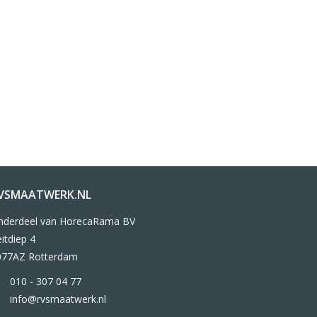
VSMAATWERK.NL
nderdeel van HorecaRama BV
itdiep 4
077AZ Rotterdam
010 - 307 04 77
info@rvsmaatwerk.nl