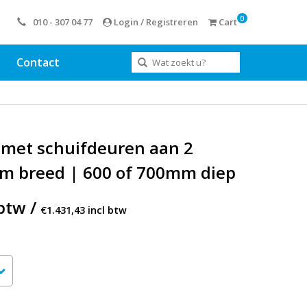
0
010 - 307 04 77
Login / Registreren
Cart
Contact
 met schuifdeuren aan 2
mm breed | 600 of 700mm diep
btw /
€1.431,43 incl btw