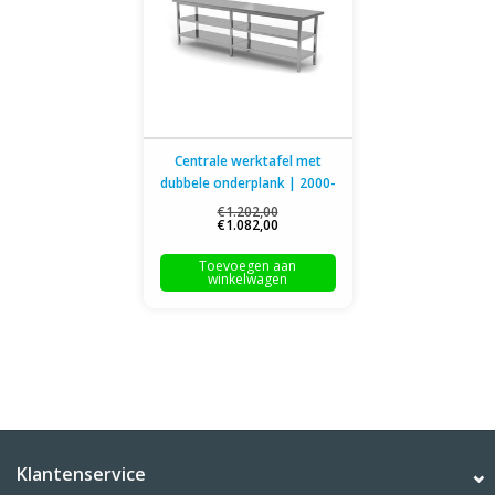
Centrale werktafel met
dubbele onderplank | 2000-
2800mm breed | 700 of
€1.202,00
€1.082,00
800mm diep
Toevoegen aan
winkelwagen
Klantenservice