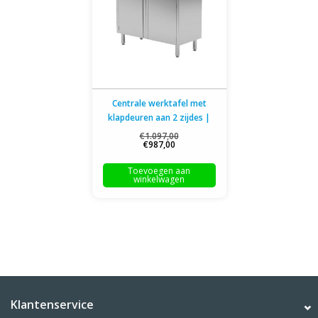
Centrale werktafel met
klapdeuren aan 2 zijdes |
800-1300mm breed | 600
€1.097,00
€987,00
of 700mm diep
Toevoegen aan
winkelwagen
Klantenservice