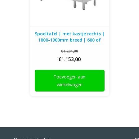
Spoeltafel | met kastje rechts |
1000-1900mm breed | 600 of
700mm diep
€1.281,00
€1.153,00
Toevoegen aan
winkelwagen