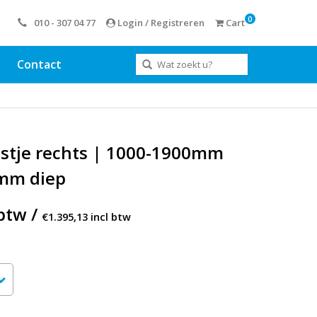
0
010 - 307 04 77
Login / Registreren
Cart
Contact
astje rechts | 1000-1900mm
0mm diep
btw /
€1.395,13 incl btw