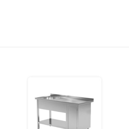
Spoeltafel | met kastje rechts | 1000-
1900mm breed | 600 of 700mm diep