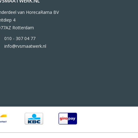
VSMAATWERK.NL
nderdeel van HorecaRama BV
itdiep 4
077AZ Rotterdam
010 - 307 04 77
info@rvsmaatwerk.nl