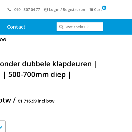
0
010 - 307 04 77
Login / Registreren
Cart
Contact
OOG
 onder dubbele klapdeuren |
 | 500-700mm diep |
btw /
€1.716,99 incl btw