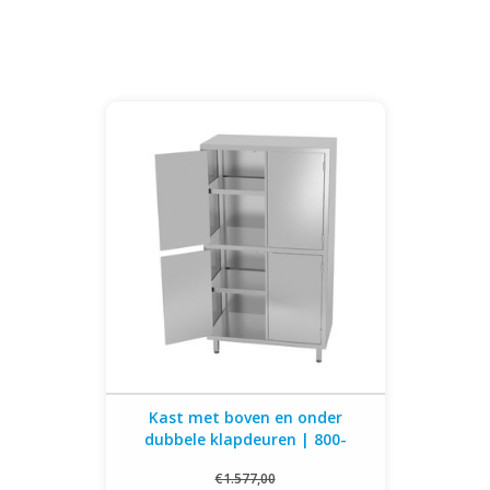
Kast met boven en onder dubbele
klapdeuren | 800-1200mm breed | 500-
700mm diep | 2000mm hoog
Kast met boven en onder
dubbele klapdeuren | 800-
1200mm breed | 500-700mm
€1.577,00
diep | 2000mm hoog