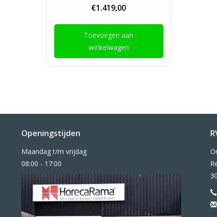
€1.419,00
Toevoegen aan
winkelwagen
Openingstijden
R
Maandag t/m vrijdag
O
08:00 - 17:00
Re
3