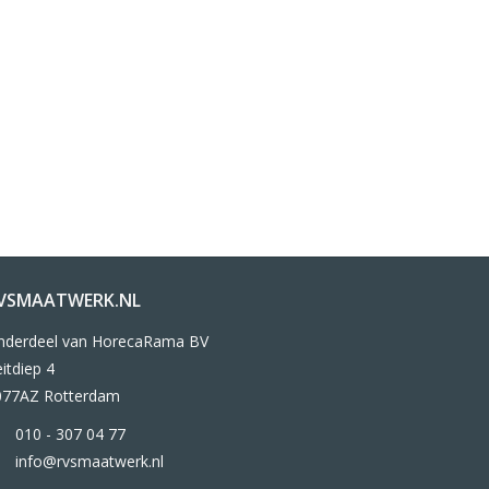
VSMAATWERK.NL
nderdeel van HorecaRama BV
itdiep 4
077AZ Rotterdam
010 - 307 04 77
info@rvsmaatwerk.nl