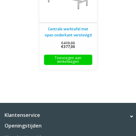
Centrale werktafel met
open onderkant verstevigd
| 800-1900mm breed | 700
€419,00
€377,00
of 800mm diep
Toevoegen aan
winkelwagen
Klantenservice
Openingstijden